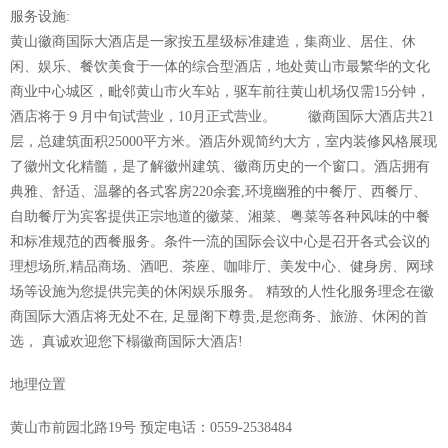
服务设施:
黄山徽商国际大酒店是一家按五星级标准建造，集商业、居住、休
闲、娱乐、餐饮美食于一体的综合型酒店，地处黄山市最繁华的文化
商业中心城区，毗邻黄山市火车站，驱车前往黄山机场仅需15分钟，
酒店将于９月中旬试营业，10月正式营业。 徽商国际大酒店共21
层，总建筑面积25000平方米。酒店外观简约大方，室内装修风格展现
了徽州文化精髓，是了解徽州建筑、徽商历史的一个窗口。酒店拥有
典雅、舒适、温馨的各式客房220余套,环境幽雅的中餐厅、西餐厅、
自助餐厅为宾客提供正宗地道的徽菜、湘菜、粤菜等各种风味的中餐
和标准规范的西餐服务。条件一流的国际会议中心是召开各式会议的
理想场所,精品商场、酒吧、茶座、咖啡厅、美发中心、健身房、网球
场等设施为您提供完美的休闲娱乐服务。 精致的人性化服务理念在徽
商国际大酒店将无处不在, 足显阁下尊贵,是您商务、旅游、休闲的首
选， 真诚欢迎您下榻徽商国际大酒店!
地理位置
黄山市前园北路19号 预定电话：0559-2538484