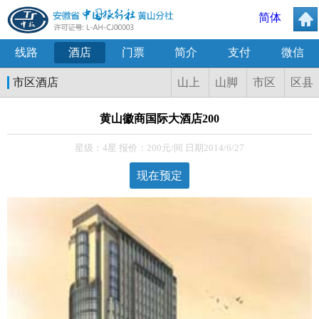
简体
线路
酒店
门票
简介
支付
微信
市区酒店
山上
山脚
市区
区县
黄山徽商国际大酒店200
星级：4星 报价：200元/间 日期2014/6/27
现在预定