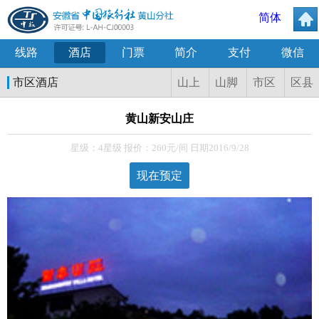
简体
线路
酒店
门票
简介
支付
微信
市区酒店
山上
山脚
市区
区县
黄山新安山庄
星级：4星级 报价：260元/间 日期2016/9/28
现在预定