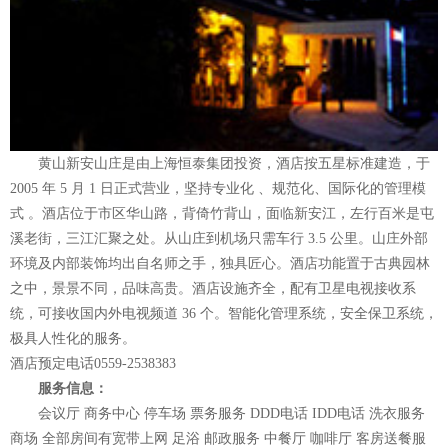
黄山新安山庄是由上海恒泰集团投资，酒店按五星标准建造，于
2005 年 5 月 1 日正式营业，坚持专业化 、规范化、国际化的管理模
式 。酒店位于市区华山路，背倚竹背山，面临新安江，左行百米是屯
溪老街，三江汇聚之处。从山庄到机场只需车行 3.5 公里。山庄外部
环境及内部装饰均出自名师之手，独具匠心。酒店功能置于古典园林
之中，景景不同，品味高贵。酒店设施齐全，配有卫星电视接收系
统，可接收国内外电视频道 36 个。智能化管理系统，安全保卫系统，
极具人性化的服务。
酒店预定电话0559-2538383
服务信息：
会议厅 商务中心 停车场 票务服务 DDD电话 IDD电话 洗衣服务
商场 全部房间有宽带上网 足浴 邮政服务 中餐厅 咖啡厅 客房送餐服