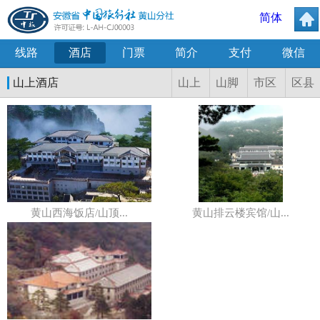
简体
线路
酒店
门票
简介
支付
微信
山上酒店
山上
山脚
市区
区县
黄山西海饭店/山顶...
黄山排云楼宾馆/山...