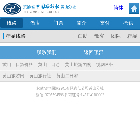
简体
线路
酒店
门票
简介
支付
微信
精品线路
自助
散客
团队
精品
联系我们
返回顶部
黄山二日游价格
黄山二日游
黄山旅游团购
悦网科技
黄山旅游网
黄山旅行社
黄山二日游
安徽省中國旅行社有限責任公司黃山分社
微信13705594596 许可证号:L-AH-CJ00003