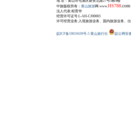
地 址：黄山市屯溪区新安北路27号3栋4楼
HS788
.com
中旅版权所有：
黄山旅游
网 www.
法人代表:程育华
经营许可证号:L-AH-CJ00003
许可经营业务:入境旅游业务、国内旅游业务、
皖ICP备19019439号-5
黄山旅行社
皖公网安备34